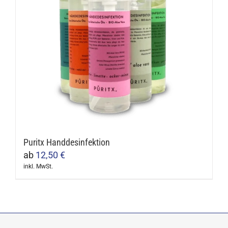
Puritx Handdesinfektion
ab
12,50
€
inkl. MwSt.
Dieses
Produkt
weist
mehrere