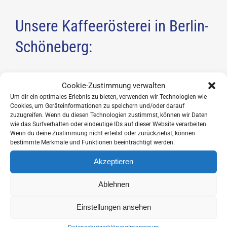
Varianten
auf.
Unsere Kaffeerösterei in Berlin-
Die
Schöneberg:
Optionen
können
auf
Fritz-Reuter-Straße 13, 10827 Berlin.
Cookie-Zustimmung verwalten
der
Um dir ein optimales Erlebnis zu bieten, verwenden wir Technologien wie
Produktseite
Mo-Fr, 7-18 Uhr
Cookies, um Geräteinformationen zu speichern und/oder darauf
gewählt
Sa, So & an Feiertagen, 9-18 Uhr
zuzugreifen. Wenn du diesen Technologien zustimmst, können wir Daten
wie das Surfverhalten oder eindeutige IDs auf dieser Website verarbeiten.
werden
Wenn du deine Zustimmung nicht erteilst oder zurückziehst, können
Mobil: +49 171 4273077
bestimmte Merkmale und Funktionen beeinträchtigt werden.
E-Mail: viva@cafe-enrico.de
Akzeptieren
Ablehnen
Einstellungen ansehen
Folge uns