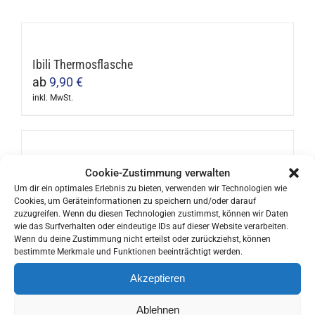
Ibili Thermosflasche
ab
9,90
€
inkl. MwSt.
Dieses
Produkt
weist
mehrere
Moccamaster KBG Kaffeemaschine
Cookie-Zustimmung verwalten
Varianten
250,00
€
Um dir ein optimales Erlebnis zu bieten, verwenden wir Technologien wie
Cookies, um Geräteinformationen zu speichern und/oder darauf
auf.
inkl. MwSt.
zuzugreifen. Wenn du diesen Technologien zustimmst, können wir Daten
Dieses
Die
wie das Surfverhalten oder eindeutige IDs auf dieser Website verarbeiten.
Produkt
Wenn du deine Zustimmung nicht erteilst oder zurückziehst, können
Optionen
bestimmte Merkmale und Funktionen beeinträchtigt werden.
weist
können
mehrere
Akzeptieren
Bialetti Moka Express Espressokocher
auf
Varianten
ab
30,90
€
der
Ablehnen
inkl. MwSt.