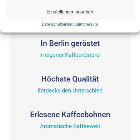
auf.
Produktseite
Dieses
Die
gewählt
Einstellungen ansehen
Produkt
Optionen
werden
weist
Datenschutzerklärung
Impressum
können
mehrere
auf
Varianten
In Berlin geröstet
der
auf.
Produktseite
in eigener Kaffeerösterei
Die
gewählt
Optionen
werden
können
Höchste Qualität
auf
der
Entdecke den Unterschied
Produktseite
gewählt
Erlesene Kaffeebohnen
werden
Aromatische Kaffeewelt