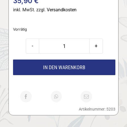
35,90
€
inkl. MwSt.
zzgl.
Versandkosten
Vorrätig
Japanisches
'Akari'
Teebecher-
IN DEN WARENKORB
Set,
4-
teilig
Menge
Artikelnummer:
5203