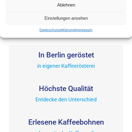
auf
Ablehnen
Varianten
13,90
€
der
auf.
inkl. MwSt.
Produktseite
Einstellungen ansehen
Dieses
Die
gewählt
Produkt
Optionen
Datenschutzerklärung
Impressum
werden
weist
können
mehrere
auf
Varianten
In Berlin geröstet
der
auf.
Produktseite
in eigener Kaffeerösterei
Die
gewählt
Optionen
werden
können
Höchste Qualität
auf
der
Entdecke den Unterschied
Produktseite
gewählt
Erlesene Kaffeebohnen
werden