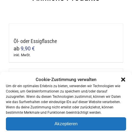
Öl- oder Essigflasche
ab
9,90
€
inkl. MwSt.
Dieses
Produkt
weist
Cookie-Zustimmung verwalten
mehrere
Edelstahl Milchkanne
Um dir ein optimales Erlebnis zu bieten, verwenden wir Technologien wie
Cookies, um Geräteinformationen zu speichern und/oder darauf
Varianten
37,95
€
zuzugreifen. Wenn du diesen Technologien zustimmst, können wir Daten
auf.
inkl. MwSt.
wie das Surfverhalten oder eindeutige IDs auf dieser Website verarbeiten.
Dieses
Wenn du deine Zustimmung nicht erteilst oder zurückziehst, können
Die
bestimmte Merkmale und Funktionen beeinträchtigt werden.
Produkt
Optionen
weist
Akzeptieren
können
mehrere
Ibili Doppelwandige Thermosflasche