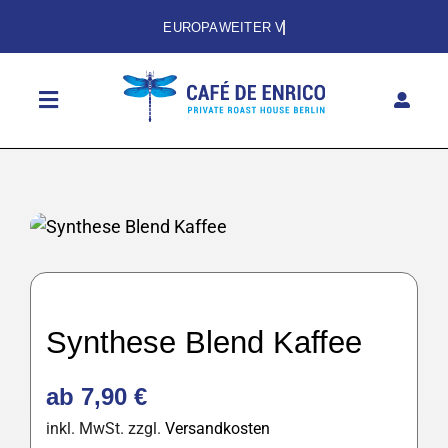
Zum
Inhalt
springen
Toggle
Navigation
HOME
SHOP
ABO
DAS CAFÉ
Synthese Blend Kaffee
GESCHICHTE
ab
7,90
€
KONTAKT
inkl. MwSt.
zzgl.
Versandkosten
EN