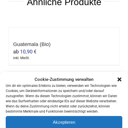
Ähnliche Produkte
Guatemala (Bio)
ab
10,90
€
inkl. MwSt.
Dieses
Produkt
weist
Cookie-Zustimmung verwalten
Um dir ein optimales Erlebnis zu bieten, verwenden wir Technologien wie
mehrere
Mexico (Bio)
Cookies, um Geräteinformationen zu speichern und/oder darauf
Varianten
ab
10,90
€
zuzugreifen. Wenn du diesen Technologien zustimmst, können wir Daten
wie das Surfverhalten oder eindeutige IDs auf dieser Website verarbeiten.
auf.
inkl. MwSt.
Wenn du deine Zustimmung nicht erteilst oder zurückziehst, können
Dieses
Die
bestimmte Merkmale und Funktionen beeinträchtigt werden.
Produkt
Optionen
Akzeptieren
weist
können