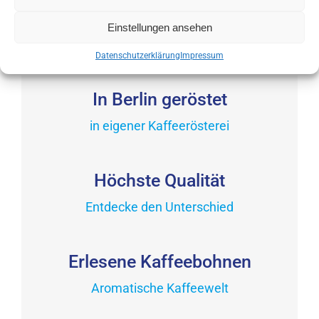
Produktseite
Dieses
gewählt
Einstellungen ansehen
Produkt
werden
weist
Datenschutzerklärung
Impressum
mehrere
Varianten
In Berlin geröstet
auf.
in eigener Kaffeerösterei
Die
Optionen
können
Höchste Qualität
auf
der
Entdecke den Unterschied
Produktseite
gewählt
Erlesene Kaffeebohnen
werden
Aromatische Kaffeewelt