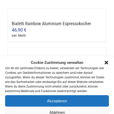
Bialetti Rainbow Aluminium Espressokocher
46,90
€
inkl. MwSt.
Dieses
Produkt
weist
mehrere
Aerobie AeroPress Kaffeezubereiter
Cookie-Zustimmung verwalten
Varianten
39,90
€
Um dir ein optimales Erlebnis zu bieten, verwenden wir Technologien wie
Cookies, um Geräteinformationen zu speichern und/oder darauf
auf.
inkl. MwSt.
zuzugreifen. Wenn du diesen Technologien zustimmst, können wir Daten
Die
wie das Surfverhalten oder eindeutige IDs auf dieser Website verarbeiten.
Wenn du deine Zustimmung nicht erteilst oder zurückziehst, können
Optionen
bestimmte Merkmale und Funktionen beeinträchtigt werden.
können
Akzeptieren
Ibili Doppelwandige Thermosflasche
auf
13,90
€
der
Ablehnen
inkl. MwSt.