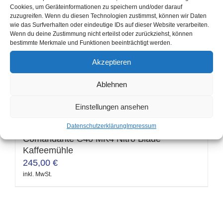
Cookies, um Geräteinformationen zu speichern und/oder darauf
inkl. MwSt.
zuzugreifen. Wenn du diesen Technologien zustimmst, können wir Daten
Dieses
wie das Surfverhalten oder eindeutige IDs auf dieser Website verarbeiten.
Produkt
Wenn du deine Zustimmung nicht erteilst oder zurückziehst, können
bestimmte Merkmale und Funktionen beeinträchtigt werden.
weist
mehrere
Akzeptieren
Abschlagbehälter Basic
Varianten
25,90
€
Ablehnen
auf.
inkl. MwSt.
Dieses
Die
Einstellungen ansehen
Produkt
Optionen
weist
Datenschutzerklärung
Impressum
können
mehrere
Comandante C40 MK4 Nitro Blade
auf
Kaffeemühle
Varianten
der
245,00
€
auf.
Produktseite
inkl. MwSt.
Die
gewählt
Optionen
werden
können
auf