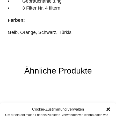
• Gebrauchanleitung
• 3 Filter Nr. 4 filtern
Farben:
Gelb, Orange, Schwarz, Türkis
Ähnliche Produkte
Hario V60 Buono Wasserkessel
Cookie-Zustimmung verwalten
ab
49,90
€
Um dir ein optimales Erlebnis zu bieten, verwenden wir Technologien wie