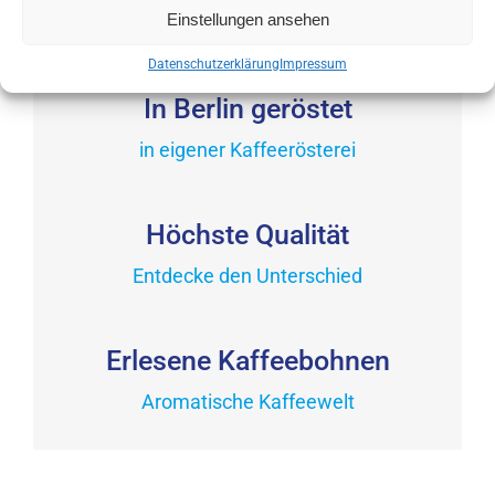
Produkt
Optionen
Einstellungen ansehen
werden
weist
können
mehrere
Datenschutzerklärung
Impressum
auf
Varianten
In Berlin geröstet
der
auf.
Produktseite
in eigener Kaffeerösterei
Die
gewählt
Optionen
werden
können
Höchste Qualität
auf
der
Entdecke den Unterschied
Produktseite
gewählt
Erlesene Kaffeebohnen
werden
Aromatische Kaffeewelt