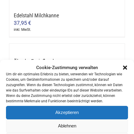
Edelstahl Milchkanne
37,95
€
inkl. MwSt.
Dieses
Produkt
weist
mehrere
Öl- oder Essigflasche
Cookie-Zustimmung verwalten
Varianten
ab
9,90
€
Um dir ein optimales Erlebnis zu bieten, verwenden wir Technologien wie
auf.
inkl. MwSt.
Cookies, um Geräteinformationen zu speichern und/oder darauf
Dieses
Die
zuzugreifen. Wenn du diesen Technologien zustimmst, können wir Daten
Produkt
wie das Surfverhalten oder eindeutige IDs auf dieser Website verarbeiten.
Optionen
Wenn du deine Zustimmung nicht erteilst oder zurückziehst, können
weist
können
bestimmte Merkmale und Funktionen beeinträchtigt werden.
mehrere
Ibili Doppelwandige Thermosflasche
auf
Akzeptieren
Varianten
13,90
€
der
auf.
inkl. MwSt.
Produktseite
Ablehnen
Dieses
Die
gewählt