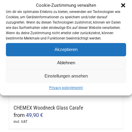
product
may
Cookie-Zustimmung verwalten
page
has
be
Um dir ein optimales Erlebnis zu bieten, verwenden wir Technologien wie
multiple
Bialetti Milk Frother
Cookies, um Geräteinformationen zu speichern und/oder darauf
chosen
zuzugreifen. Wenn du diesen Technologien zustimmst, können wir Daten
variants.
from
27,50
€
on
wie das Surfverhalten oder eindeutige IDs auf dieser Website verarbeiten.
The
incl. VAT
Wenn du deine Zustimmung nicht erteilst oder zurückziehst, können
the
This
bestimmte Merkmale und Funktionen beeinträchtigt werden.
options
product
product
may
Akzeptieren
page
has
be
multiple
Aerobie AeroPress cafetière
Ablehnen
chosen
variants.
39,90
€
on
Einstellungen ansehen
The
incl. VAT
the
options
product
Privacy policy
Imprint
may
page
be
CHEMEX Woodneck Glass Carafe
chosen
from
49,90
€
on
incl. VAT
the
This