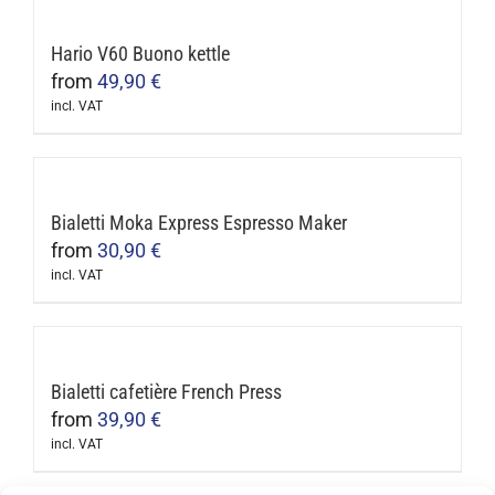
Hario V60 Buono kettle
from
49,90
€
incl. VAT
This
product
has
multiple
Bialetti Moka Express Espresso Maker
variants.
from
30,90
€
The
incl. VAT
This
options
product
may
has
be
multiple
Bialetti cafetière French Press
chosen
variants.
from
39,90
€
on
The
incl. VAT
the
This
options
product