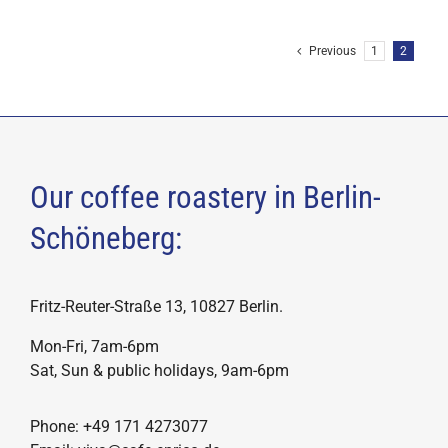
product
product
page
has
Previous
1
2
multiple
variants.
The
options
may
Our coffee roastery in Berlin-
be
chosen
Schöneberg:
on
the
Fritz-Reuter-Straße 13, 10827 Berlin.
product
page
Mon-Fri, 7am-6pm
Sat, Sun & public holidays, 9am-6pm
Phone: +49 171 4273077