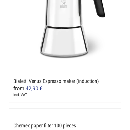
Bialetti Venus Espresso maker (induction)
from
42,90
€
incl. VAT
This
product
has
multiple
Chemex paper filter 100 pieces