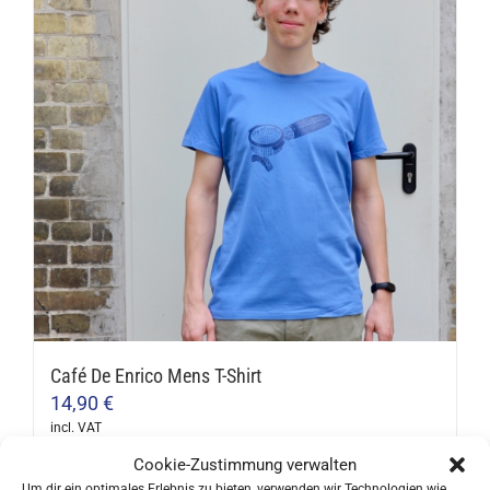
variants.
The
options
may
be
chosen
on
the
product
page
Café De Enrico Mens T-Shirt
14,90
€
incl. VAT
This
Cookie-Zustimmung verwalten
product
Um dir ein optimales Erlebnis zu bieten, verwenden wir Technologien wie