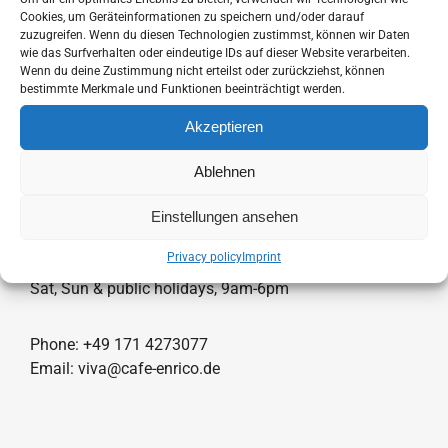
has
Cookies, um Geräteinformationen zu speichern und/oder darauf
zuzugreifen. Wenn du diesen Technologien zustimmst, können wir Daten
multiple
wie das Surfverhalten oder eindeutige IDs auf dieser Website verarbeiten.
variants.
Wenn du deine Zustimmung nicht erteilst oder zurückziehst, können
bestimmte Merkmale und Funktionen beeinträchtigt werden.
The
Our coffee roastery in Berlin-
options
Akzeptieren
Schöneberg:
may
Ablehnen
be
chosen
Einstellungen ansehen
Fritz-Reuter-Straße 13, 10827 Berlin.
on
Privacy policy
Imprint
the
Mon-Fri, 7am-6pm
product
Sat, Sun & public holidays, 9am-6pm
page
Phone: +49 171 4273077
Email: viva@cafe-enrico.de