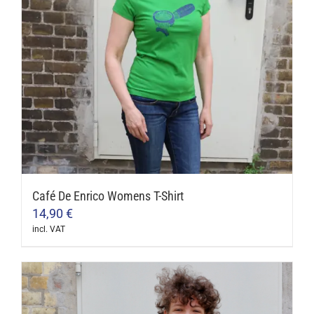
Café De Enrico Womens T-Shirt
14,90
€
incl. VAT
This
product
has
multiple