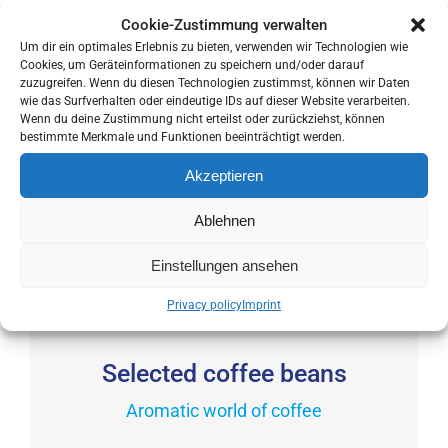
incl. VAT
the
This
Cookie-Zustimmung verwalten
product
Um dir ein optimales Erlebnis zu bieten, verwenden wir Technologien wie
product
Cookies, um Geräteinformationen zu speichern und/oder darauf
page
has
zuzugreifen. Wenn du diesen Technologien zustimmst, können wir Daten
wie das Surfverhalten oder eindeutige IDs auf dieser Website verarbeiten.
multiple
Wenn du deine Zustimmung nicht erteilst oder zurückziehst, können
variants.
bestimmte Merkmale und Funktionen beeinträchtigt werden.
Roasted in Berlin
The
Akzeptieren
in our own coffee roastery
options
may
Ablehnen
be
Highest quality
Einstellungen ansehen
chosen
on
Discover the difference
Privacy policy
Imprint
the
product
Selected coffee beans
page
Aromatic world of coffee