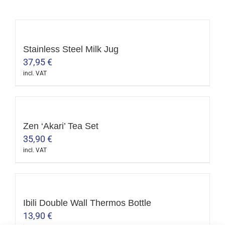
Stainless Steel Milk Jug
37,95
€
incl. VAT
This
product
has
multiple
Zen ‘Akari’ Tea Set
variants.
35,90
€
The
incl. VAT
options
may
be
Ibili Double Wall Thermos Bottle
chosen
13,90
€
on