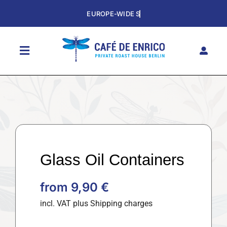
Skip
to
content
Toggle
Navigation
HOME
SHOP
THE CAFE
SUBSCRIPTION
Glass Oil Containers
HISTORY
from
9,90
€
CONTACT
incl. VAT
plus Shipping charges
DE