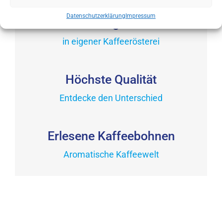
auf
Datenschutzerklärung
Impressum
In Berlin geröstet
der
Produktseite
in eigener Kaffeerösterei
gewählt
werden
Höchste Qualität
Entdecke den Unterschied
Erlesene Kaffeebohnen
Aromatische Kaffeewelt