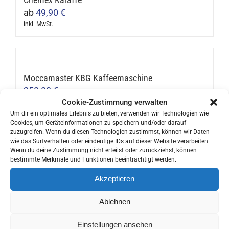
ab
49,90
€
inkl. MwSt.
Dieses
Produkt
weist
mehrere
Moccamaster KBG Kaffeemaschine
Varianten
250,00
€
Cookie-Zustimmung verwalten
auf.
inkl. MwSt.
Dieses
Um dir ein optimales Erlebnis zu bieten, verwenden wir Technologien wie
Die
Cookies, um Geräteinformationen zu speichern und/oder darauf
Produkt
Optionen
zuzugreifen. Wenn du diesen Technologien zustimmst, können wir Daten
weist
wie das Surfverhalten oder eindeutige IDs auf dieser Website verarbeiten.
können
Wenn du deine Zustimmung nicht erteilst oder zurückziehst, können
mehrere
Blaue Tulpe Milchkännchen
auf
bestimmte Merkmale und Funktionen beeinträchtigt werden.
Varianten
16,95
€
der
Akzeptieren
auf.
inkl. MwSt.
Produktseite
Die
gewählt
Ablehnen
Optionen
werden
können
Einstellungen ansehen