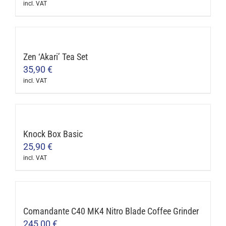
incl. VAT
Zen ‘Akari’ Tea Set
35,90
€
incl. VAT
Knock Box Basic
25,90
€
incl. VAT
This
product
has
multiple
Comandante C40 MK4 Nitro Blade Coffee Grinder
variants.
245,00
€