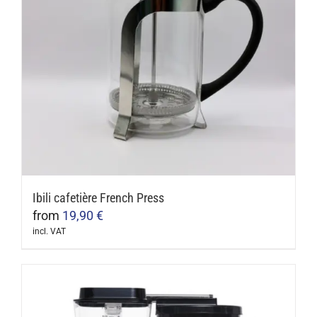
Ibili cafetière French Press
from
19,90
€
incl. VAT
This
product
has
multiple