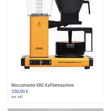
variants.
The
options
may
be
chosen
on
the
product
page
Moccamaster KBG Kaffeemaschine
250,00
€
incl. VAT
This
product