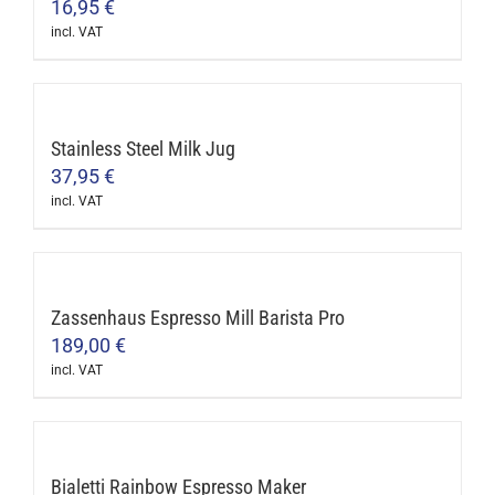
variants.
16,95
€
on
The
incl. VAT
the
options
product
may
page
be
Stainless Steel Milk Jug
chosen
37,95
€
on
incl. VAT
the
This
product
product
page
has
multiple
Zassenhaus Espresso Mill Barista Pro
variants.
189,00
€
The
incl. VAT
options
may
be
Bialetti Rainbow Espresso Maker
chosen