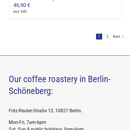
46,90
€
on
incl. VAT
the
This
product
product
page
has
1
2
Next
multiple
variants.
The
options
may
Our coffee roastery in Berlin-
be
chosen
Schöneberg:
on
the
Fritz-Reuter-Straße 13, 10827 Berlin.
product
page
Mon-Fri, 7am-6pm
Sat, Sun & public holidays, 9am-6pm