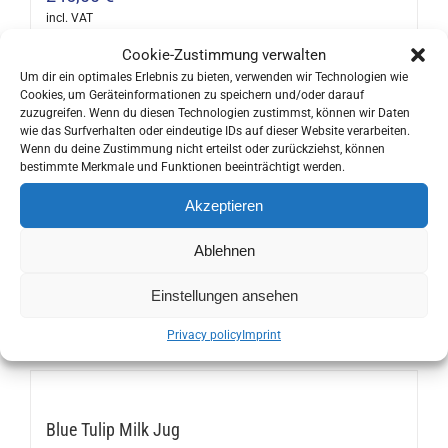
The
incl. VAT
options
Cookie-Zustimmung verwalten
may
Um dir ein optimales Erlebnis zu bieten, verwenden wir Technologien wie
Cookies, um Geräteinformationen zu speichern und/oder darauf
be
zuzugreifen. Wenn du diesen Technologien zustimmst, können wir Daten
Ibili Thermos Bottle
chosen
wie das Surfverhalten oder eindeutige IDs auf dieser Website verarbeiten.
from
9,90
€
Wenn du deine Zustimmung nicht erteilst oder zurückziehst, können
on
bestimmte Merkmale und Funktionen beeinträchtigt werden.
incl. VAT
the
This
Akzeptieren
product
product
page
has
Ablehnen
multiple
Ibili Double Wall Thermos Bottle
Einstellungen ansehen
variants.
13,90
€
The
incl. VAT
Privacy policy
Imprint
This
options
product
may
has
be
multiple
Blue Tulip Milk Jug
chosen