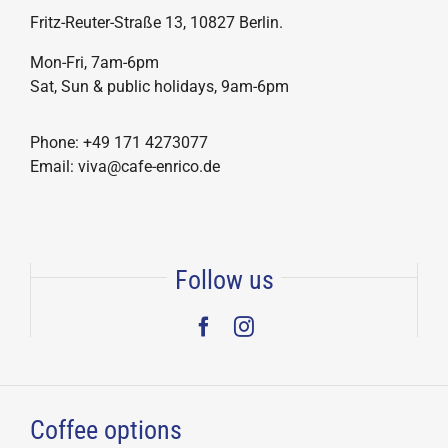
Fritz-Reuter-Straße 13, 10827 Berlin.
product
page
Mon-Fri, 7am-6pm
Sat, Sun & public holidays, 9am-6pm
Phone: +49 171 4273077
Email: viva@cafe-enrico.de
Follow us
Coffee options