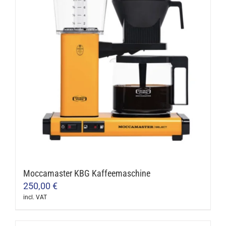
variants.
The
options
may
be
chosen
on
the
product
page
Moccamaster KBG Kaffeemaschine
250,00
€
incl. VAT
This
product