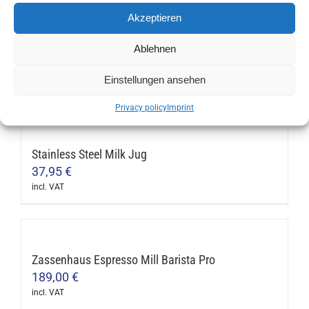
product
may
Akzeptieren
has
be
multiple
Blue Tulip Milk Jug
Ablehnen
chosen
variants.
16,95
€
on
Einstellungen ansehen
The
incl. VAT
the
options
product
Privacy policy
Imprint
may
page
be
Stainless Steel Milk Jug
chosen
37,95
€
on
incl. VAT
the
This
product
product
page
has
multiple
Zassenhaus Espresso Mill Barista Pro
variants.
189,00
€
The
incl. VAT