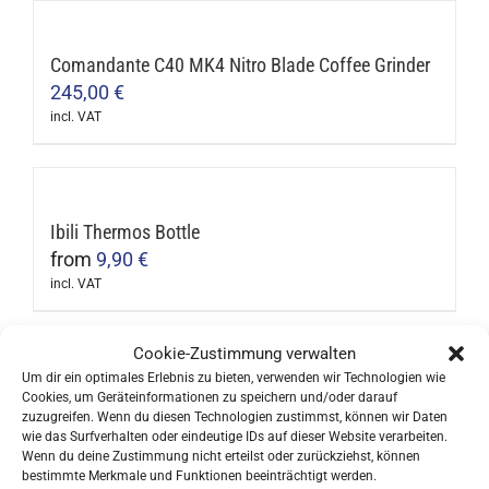
product
has
multiple
Comandante C40 MK4 Nitro Blade Coffee Grinder
variants.
245,00
€
The
incl. VAT
options
may
be
Ibili Thermos Bottle
chosen
from
9,90
€
on
incl. VAT
the
This
product
product
Cookie-Zustimmung verwalten
page
has
Um dir ein optimales Erlebnis zu bieten, verwenden wir Technologien wie
multiple
Ibili Double Wall Thermos Bottle
Cookies, um Geräteinformationen zu speichern und/oder darauf
zuzugreifen. Wenn du diesen Technologien zustimmst, können wir Daten
variants.
13,90
€
wie das Surfverhalten oder eindeutige IDs auf dieser Website verarbeiten.
The
incl. VAT
Wenn du deine Zustimmung nicht erteilst oder zurückziehst, können
This
bestimmte Merkmale und Funktionen beeinträchtigt werden.
options