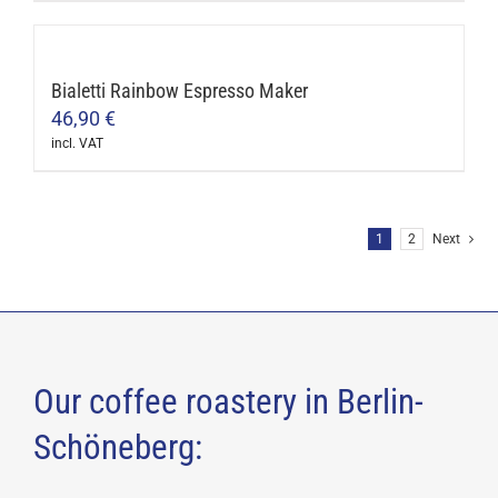
options
may
be
Bialetti Rainbow Espresso Maker
chosen
46,90
€
on
incl. VAT
the
This
product
product
page
has
1
2
Next
multiple
variants.
The
options
may
Our coffee roastery in Berlin-
be
chosen
Schöneberg:
on
the