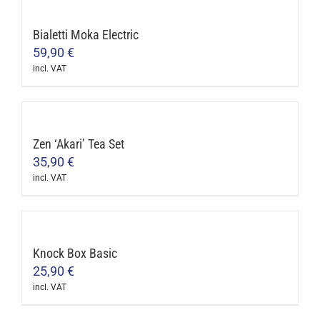
has
multiple
Bialetti Moka Electric
variants.
59,90
€
The
incl. VAT
options
may
be
Zen ‘Akari’ Tea Set
chosen
35,90
€
on
incl. VAT
the
product
page
Knock Box Basic
25,90
€
incl. VAT
This