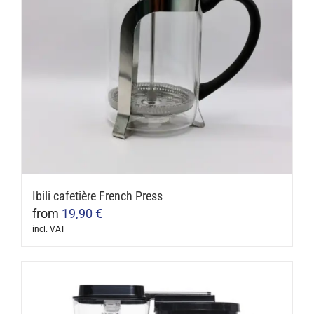
Ibili cafetière French Press
from
19,90
€
incl. VAT
This
product
has
multiple